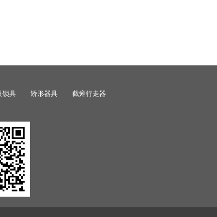
及锁具
矫形器具
截瘫行走器