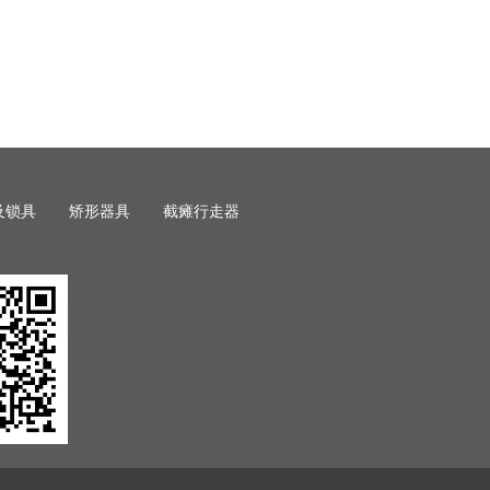
及锁具
矫形器具
截瘫行走器