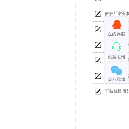
假肢厂家分
安装小腿假
矫形器是怎
河南假肢厂
大腿假肢价
下肢截肢后