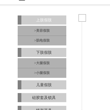
上肢假肢
>美容假肢
>肌电假肢
下肢假肢
>大腿假肢
>小腿假肢
儿童假肢
硅胶套及锁具