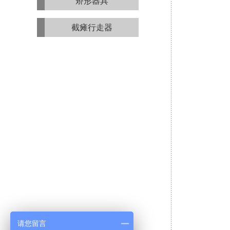
矫形器具
截瘫行走器
请您留言