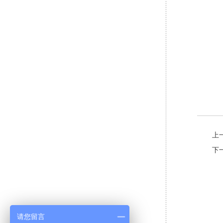
更
上
下
请您留言