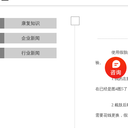
康复知识
企业新闻
使用假肢的
行业新闻
验。
1.我的左腿
在已经是图4图5
2.截肢后剩
需要花钱更换，假