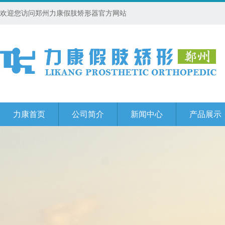
欢迎您访问郑州力康假肢矫形器官方网站
力康首页
公司简介
新闻中心
产品展示