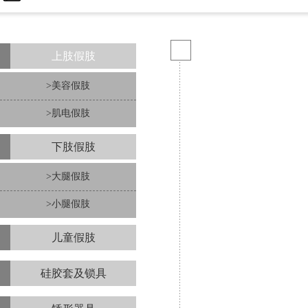
上肢假肢
>美容假肢
>肌电假肢
下肢假肢
>大腿假肢
>小腿假肢
儿童假肢
硅胶套及锁具