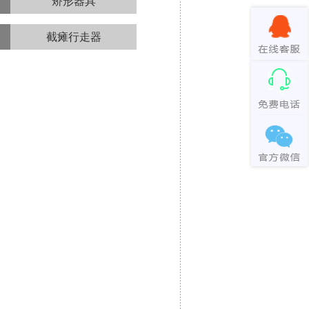
矫形器具
截瘫行走器